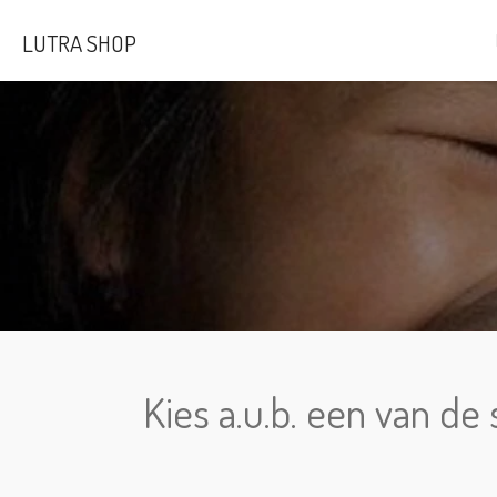
Skip
LUTRA SHOP
to
main
content
Kies a.u.b. een van d