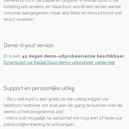
berekend o.b.v. de papieren uitgave. In RadarOpus is de
indeling iets anders, en daardoor wordt een ander aantal
volumes aangegeven, maar alle titels en inhoud komt wel
exact overeen.
Demo-tryout version
Er is een
45 dagen demo-uitprobeerversie beschikbaar
.
Download uw RadarOpus demo-uitprobeer versie hier
Support en persoonlijke uitleg
- Als u wilt kunt u een gratis 20 min uitleg krijgen via
telefoon/webinar om snel aan de gang te kunnen met de
demo of het programma zelf.
- Het is ook mogelijk na aanschaf om nog een of twee uur
persoonlijke training te ontvangen.