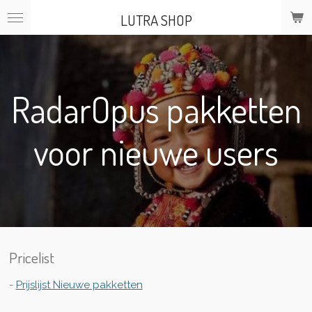
Skip
LUTRA SHOP
to
main
content
RadarOpus pakketten
voor nieuwe users
Pricelist
-
Prijslijst Nieuwe pakketten