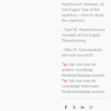
repertorium. Vertaald uit
het Engels "Use of the
repertory - How to study
the repertory".
- Tylet M.: Repertoriseren.
Vertaald uit het Engels
"Repertorizing:.
- Otter R.: Casusanalyse,
een kort overzicht.
Tip:
Kijk ook naar de
andere voordelige
Nederlandstalige bundel
Tip:
Kijk ook naar de
voordelige Veterinaire
Nederlandstalige bundel
S
S
S
S