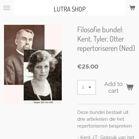
Skip
LUTRA SHOP
to
main
content
Filosofie bundel:
Kent, Tyler, Otter
repertoriseren (Ned)
€25.00
Add to
cart
Deze bundel bestaat uit
drie artiekelen die het
repertoriseren bespreken.
- Kent J.T.: Gebruik van het